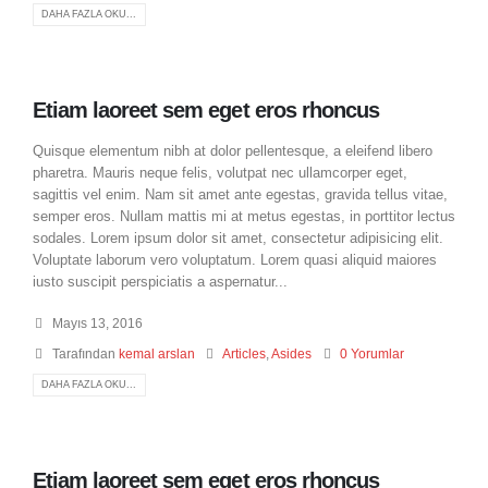
DAHA FAZLA OKU...
Etiam laoreet sem eget eros rhoncus
Quisque elementum nibh at dolor pellentesque, a eleifend libero
pharetra. Mauris neque felis, volutpat nec ullamcorper eget,
sagittis vel enim. Nam sit amet ante egestas, gravida tellus vitae,
semper eros. Nullam mattis mi at metus egestas, in porttitor lectus
sodales. Lorem ipsum dolor sit amet, consectetur adipisicing elit.
Voluptate laborum vero voluptatum. Lorem quasi aliquid maiores
iusto suscipit perspiciatis a aspernatur...
Mayıs 13, 2016
Tarafından
kemal arslan
Articles
,
Asides
0 Yorumlar
DAHA FAZLA OKU...
Etiam laoreet sem eget eros rhoncus