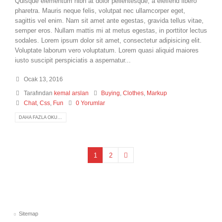
Quisque elementum nibh at dolor pellentesque, a eleifend libero
pharetra. Mauris neque felis, volutpat nec ullamcorper eget,
sagittis vel enim. Nam sit amet ante egestas, gravida tellus vitae,
semper eros. Nullam mattis mi at metus egestas, in porttitor lectus
sodales. Lorem ipsum dolor sit amet, consectetur adipisicing elit.
Voluptate laborum vero voluptatum. Lorem quasi aliquid maiores
iusto suscipit perspiciatis a aspernatur...
Ocak 13, 2016
Tarafından
kemal arslan
Buying
,
Clothes
,
Markup
Chat
,
Css
,
Fun
0 Yorumlar
DAHA FAZLA OKU...
1
2
Sitemap