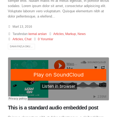
semper eros. Nullam mattis mi at metus egestas, in porttitor lectus
sodales. Lorem ipsum dolor sit amet, consectetur adipisicing elit.
Voluptate laborum vero voluptatum. Quisque elementum nibh at
dolor pellentesque, a eleifend...
Mart 13, 2016
Tarafından
kemal arslan
Articles
,
Markup
,
News
Articles
,
Chat
0 Yorumlar
DAHA FAZLA OKU...
This is a standard audio embedded post