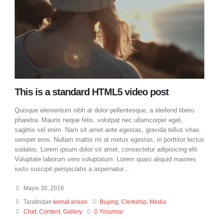
This is a standard HTML5 video post
Quisque elementum nibh at dolor pellentesque, a eleifend libero
pharetra. Mauris neque felis, volutpat nec ullamcorper eget,
sagittis vel enim. Nam sit amet ante egestas, gravida tellus vitae,
semper eros. Nullam mattis mi at metus egestas, in porttitor lectus
sodales. Lorem ipsum dolor sit amet, consectetur adipisicing elit.
Voluptate laborum vero voluptatum. Lorem quasi aliquid maiores
iusto suscipit perspiciatis a aspernatur...
Mayıs 30, 2016
Tarafından
kemal arslan
Buying
,
Clerkship
,
Media
Chat
,
Content
,
Gallery
0 Yorumlar