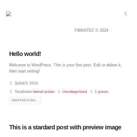
FIBRATEC © 2024
Hello world!
Welcome to WordPress. This is your first post. Edit or delete it,
then start writing!
Şubat 9, 2024
Tarafından
kemal arslan
Uncategorized
1 yorum
DAHA FAZLA OKU...
This is a stardard post with preview image