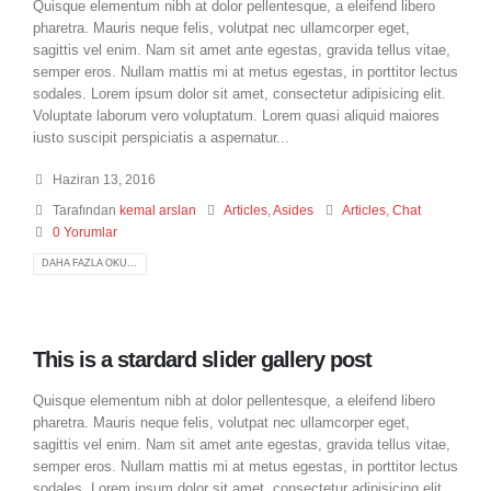
Quisque elementum nibh at dolor pellentesque, a eleifend libero
pharetra. Mauris neque felis, volutpat nec ullamcorper eget,
sagittis vel enim. Nam sit amet ante egestas, gravida tellus vitae,
semper eros. Nullam mattis mi at metus egestas, in porttitor lectus
sodales. Lorem ipsum dolor sit amet, consectetur adipisicing elit.
Voluptate laborum vero voluptatum. Lorem quasi aliquid maiores
iusto suscipit perspiciatis a aspernatur...
Haziran 13, 2016
Tarafından
kemal arslan
Articles
,
Asides
Articles
,
Chat
0 Yorumlar
DAHA FAZLA OKU...
This is a stardard slider gallery post
Quisque elementum nibh at dolor pellentesque, a eleifend libero
pharetra. Mauris neque felis, volutpat nec ullamcorper eget,
sagittis vel enim. Nam sit amet ante egestas, gravida tellus vitae,
semper eros. Nullam mattis mi at metus egestas, in porttitor lectus
sodales. Lorem ipsum dolor sit amet, consectetur adipisicing elit.