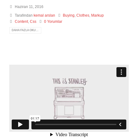
Haziran 11, 2016
Tarafından
kemal arslan
Buying
,
Clothes
,
Markup
Content
,
Css
0 Yorumlar
DAHA FAZLA OKU...